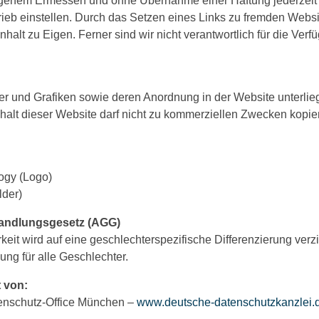
igenem Ermessen und ohne Übernahme einer Haftung jederzeit
rieb einstellen. Durch das Setzen eines Links zu fremden Websi
halt zu Eigen. Ferner sind wir nicht verantwortlich für die Verf
lder und Grafiken sowie deren Anordnung in der Website unterl
alt dieser Website darf nicht zu kommerziellen Zwecken kopiert,
logy (Logo)
lder)
handlungsgesetz (AGG)
eit wird auf eine geschlechterspezifische Differenzierung verzi
ng für alle Geschlechter.
 von:
enschutz-Office München –
www.deutsche-datenschutzkanzlei.